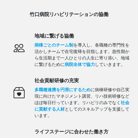
竹口病院リハビリテーションの協働
地域に繋げる協働
病棟ごとのチーム制
を導入し、各職種の専門性を
活かしチームで在宅復帰を目指します。
急性期か
ら生活期まで一人ひとりの人生に寄り添い、地域
に繋げるために
病院全体で協力
していきます。
社会貢献研修の充実
多職種連携を円滑にするため
に病棟研修や自己実
現に向けたマネジメント講習、リハ技術研修など
ほぼ毎日行っています。
リハビリのみでなく
社会
に貢献する人材
としてのスキルアップを支援して
います。
ライフステージに合わせた働き方