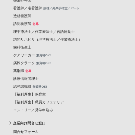
整形外科医
看護師／准看護師
病棟／外来手術室／パート
透析看護師
訪問看護師
急募
理学療法士／作業療法士／言語聴覚士
訪問リハビリ（理学療法士／作業療法士）
歯科衛生士
ケアワーカー
無資格OK!
病棟クラーク
無資格OK!
薬剤師
急募
診療情報管理士
総務課職員
無資格OK!
【福利厚生】保育室
【福利厚生】職員カフェテリア
エントリー／見学申込み
企業向け問合せ窓口
問合せフォーム