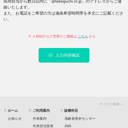
採用担当から数日以内に「@takeguchi.or.jp」のアドレスからご連
絡いたします。
また、お電話をご希望の方は連絡希望時間帯を本文にご記載くださ
い。
※ 人材紹介など営業のご連絡は
こちら
から
入力内容確認
ページ先頭へ
ホーム
ご利用案内
診療科目
お知らせ
外来案内
高齢者骨折センター
外来担当医表
内科