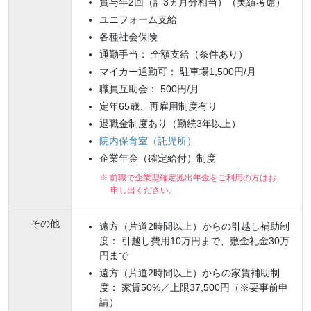
賞与年2回（計3ヵ月分相当）（実績考慮）
ユニフォーム支給
各種社会保険
通勤手当： 全額支給（条件あり）
マイカー通勤可： 駐車場1,500円/月
職員互助会： 500円/月
定年65歳、再雇用制度有り
退職金制度あり（勤続3年以上）
院内保育室（託児所）
企業年金（確定給付）制度
※ 前職で企業型確定拠出年金をご利用の方はお
申し出ください。
その他
遠方（片道2時間以上）からの引越し補助制
度： 引越し費用10万円まで、敷金礼金30万
円まで
遠方（片道2時間以上）からの家賃補助制
度： 家賃50%／上限37,500円（※要事前申
請）