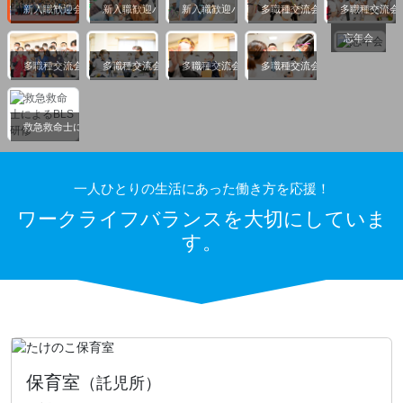
新入職歓迎会
新入職歓迎バーベキュー
新入職歓迎バーベキュー
多職種交流会
多職種交流会
忘年会
多職種交流会
多職種交流会
多職種交流会
多職種交流会
救急救命士によるBLS研修
一人ひとりの生活にあった働き方を応援！
ワークライフバランスを大切にしていま
す。
保育室
（託児所）