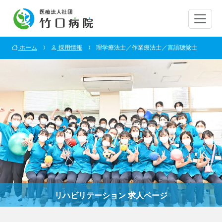
ホーム
採用情報
理学療法士／作業療法士／言語聴覚士
リハビリテーション 求人ページ