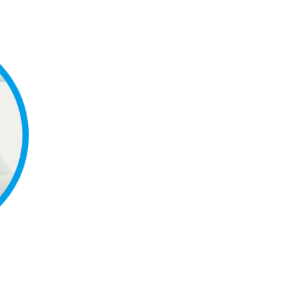
筆者プロフィール
【リハビリテーション部長】
渡辺 淳志
WATANABE Atsushi
出身大学： 琉球大学
日本リハビリテーション医学会 リハビリテ
日本脳神経外科学会 脳神経外科専門医
日本脳卒中学会 脳卒中指導医
日本認知症学会 認知症指導医
日本頭痛学会 頭痛専門医
日本ボツリヌス治療学会 認定施注医
医学博士号（甲）
義肢装具等適合判定医
ボトックス外来ページへ