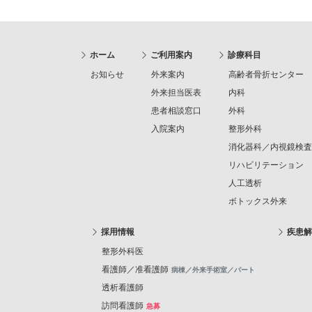
ホーム
ご利用案内
診療科目
お知らせ
外来案内
高齢者骨折センター
外来担当医表
内科
患者相談窓口
外科
入院案内
整形外科
消化器科／内視鏡検査
リハビリテーション
人工透析
ボトックス外来
採用情報
疾患解
整形外科医
看護師／准看護師
病棟／外来手術室／パート
透析看護師
訪問看護師
急募