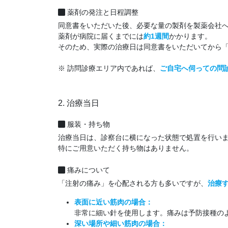
薬剤の発注と日程調整
同意書をいただいた後、必要な量の製剤を製薬会社
薬剤が病院に届くまでには
約1週間
かかります。
そのため、実際の治療日は同意書をいただいてから「
※ 訪問診療エリア内であれば、
ご自宅へ伺っての問
2. 治療当日
服装・持ち物
治療当日は、診察台に横になった状態で処置を行い
特にご用意いただく持ち物はありません。
痛みについて
「注射の痛み」を心配される方も多いですが、
治療
表面に近い筋肉の場合：
非常に細い針を使用します。痛みは予防接種の
深い場所や細い筋肉の場合：