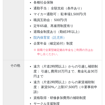
各種社会保険
通勤手当： 全額支給（条件あり）
マイカー通勤可： 駐車場1,500円/月
職員互助会： 500円/月
定年65歳、再雇用制度有り
退職金制度あり（勤続3年以上）
院内保育室（託児所）
企業年金（確定給付）制度
※ 前職で企業型確定拠出年金をご利用の方はお
申し出ください。
その他
遠方（片道2時間以上）からの引越し補助制
度： 引越し費用10万円まで、敷金礼金30万
円まで
遠方（片道2時間以上）からの家賃補助制
度： 家賃50%／上限37,500円（※要事前申
請）
資格取得・研修参加費用の補助制度
サークル支援制度