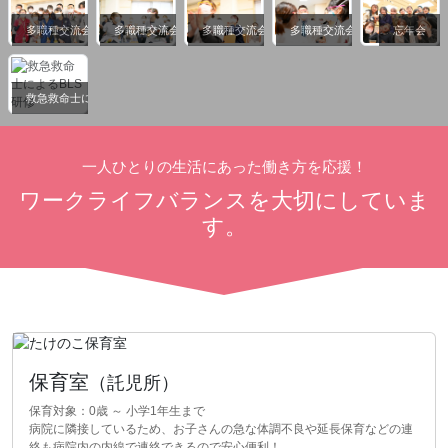
多職種交流会
多職種交流会
多職種交流会
多職種交流会
忘年会
救急救命士によるBLS研修
一人ひとりの生活にあった働き方を応援！
ワークライフバランスを大切にしていま
す。
保育室
（託児所）
保育対象：0歳 ～ 小学1年生まで
病院に隣接しているため、お子さんの急な体調不良や延長保育などの連
絡も病院内の内線で連絡できるので安心便利！