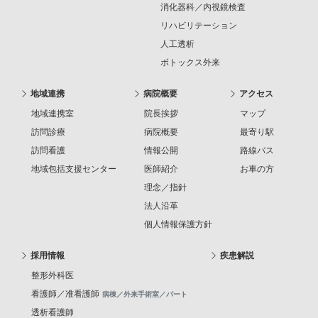
消化器科／内視鏡検査
リハビリテーション
人工透析
ボトックス外来
地域連携
病院概要
アクセス
地域連携室
院長挨拶
マップ
訪問診療
病院概要
最寄り駅
訪問看護
情報公開
路線バス
地域包括支援センター
医師紹介
お車の方
理念／指針
法人沿革
個人情報保護方針
採用情報
疾患解説
整形外科医
看護師／准看護師
病棟／外来手術室／パート
透析看護師