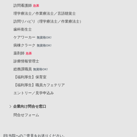
訪問看護師
急募
理学療法士／作業療法士／言語聴覚士
訪問リハビリ（理学療法士／作業療法士）
歯科衛生士
ケアワーカー
無資格OK!
病棟クラーク
無資格OK!
薬剤師
急募
診療情報管理士
総務課職員
無資格OK!
【福利厚生】保育室
【福利厚生】職員カフェテリア
エントリー／見学申込み
企業向け問合せ窓口
問合せフォーム
当院へのご意見をお送りください。